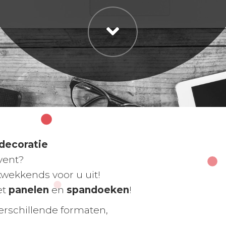
decoratie
event?
wekkends voor u uit!
et
panelen
en
spandoeken
!
erschillende formaten,