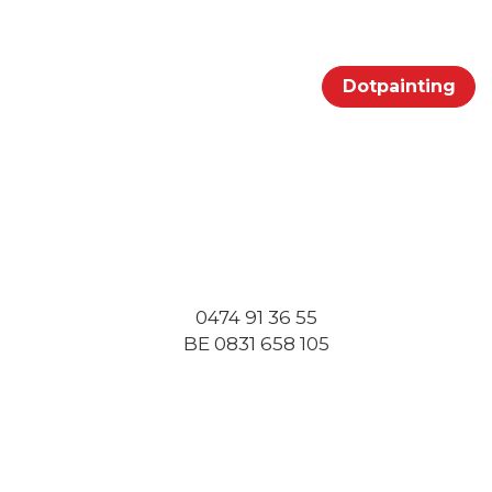
Portfolio
Klanten
Contact
Dotpainting
0474 91 36 55
BE 0831 658 105