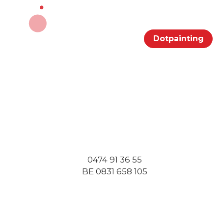
Portfolio
Klanten
Contact
Dotpainting
0474 91 36 55
BE 0831 658 105