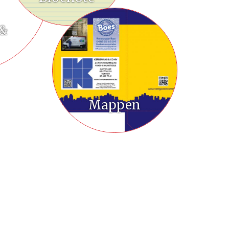
 &
Mappen