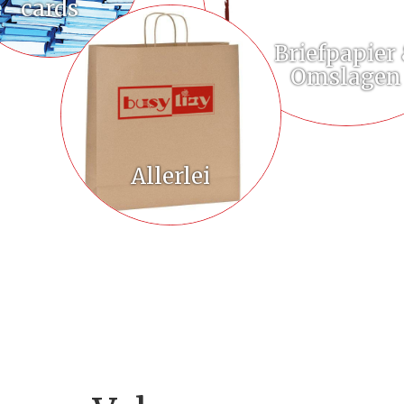
cards
Briefpapier
Omslagen
Allerlei