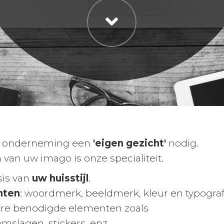
uw onderneming een
'eigen gezicht'
nodig.
n van uw imago is onze specialiteit.
sis van
uw huisstijl
.
nten
: woordmerk, beeldmerk, kleur en typograf
dere benodigde elementen zoals
mslagen, stickers, enz...