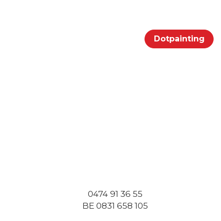
Portfolio
Klanten
Contact
Dotpainting
0474 91 36 55
BE 0831 658 105