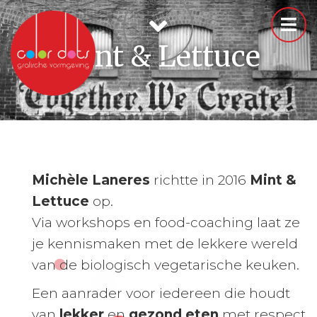
Mint & Lettuce
Michèle Laneres
richtte in 2016
Mint &
Lettuce
op.
Via workshops en food-coaching laat ze
je kennismaken met de lekkere wereld
van de biologisch vegetarische keuken.
Een aanrader voor iedereen die houdt
van
lekker
en
gezond eten
met respect