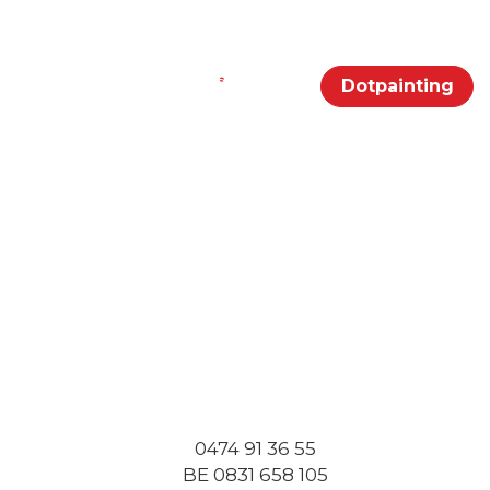
Portfolio
Klanten
Contact
Dotpainting
0474 91 36 55
BE 0831 658 105