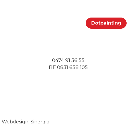
Portfolio
Klanten
Contact
Dotpainting
0474 91 36 55
BE 0831 658 105
-
Webdesign: Sinergio